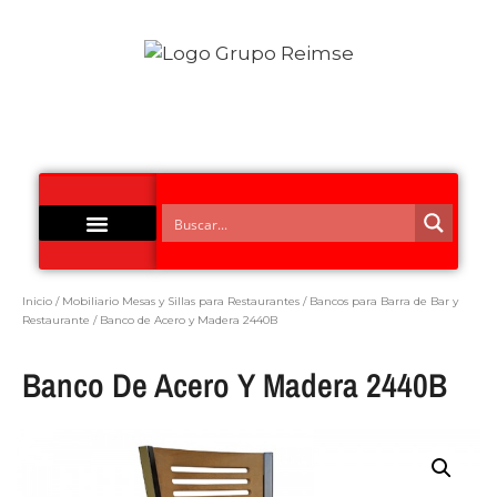
Acero Inoxidable
Inicio
/
Mobiliario Mesas y Sillas para Restaurantes
/
Bancos para Barra de Bar y
Restaurante
/ Banco de Acero y Madera 2440B
Banco De Acero Y Madera 2440B