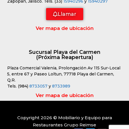
Zapopan, Jalisco. Tels. (33)
15940296
y
15940297
Llamar
Ver mapa de ubicación
Sucursal Playa del Carmen
(Próxima Reapertura)
Plaza Comercial Valenia, Prolongación Av 115 Sur-Local
5, entre 67 y Paseo Loltun, 77718 Playa del Carmen,
Q.R.
Tels. (984)
8733057
y
8733989
Ver mapa de ubicación
Copyright 2026 © Mobiliario y Equipo para
Restaurantes Grupo Reimse