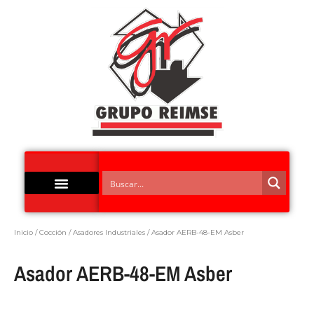
Acero Inoxidable
Inicio
/
Cocción
/
Asadores Industriales
/ Asador AERB-48-EM Asber
Asador AERB-48-EM Asber