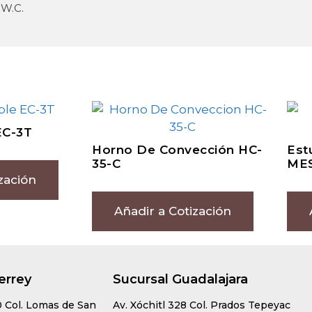
 W.C.
EC-3T
Horno De Convección HC-
Est
35-C
ME
zación
Añadir a Cotización
errey
Sucursal Guadalajara
0 Col. Lomas de San
Av. Xóchitl 328 Col. Prados Tepeyac