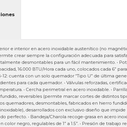
ciones
rior e interior en acero inoxidable austenítico (no magnétic
permite crear siempre la configuración adecuada para satisf
totalmente desmontables para un fácil mantenimiento. • P
capacidad, 16.000 BTU/Hora cada uno, colocados cada 6” par
B-12: cuenta con un solo quemador “Tipo U” de última gener
ientes para cada quemador. • Válvulas reforzadas, certifica
eratura. • Cercha perimetral en acero inoxidable. • Parrill
fundido, reversibles (permite marcar cortes de distintos ti
 los quemadores, desmontables, fabricados en hierro fundid
noxidable), desarrollados con exclusivo diseño que impide 
ado perfecto. • Bandeja/Charola recoge-grasa en acero inoxi
n color negro, regulables de 1” a 1.5”. • Presión de trabajo re