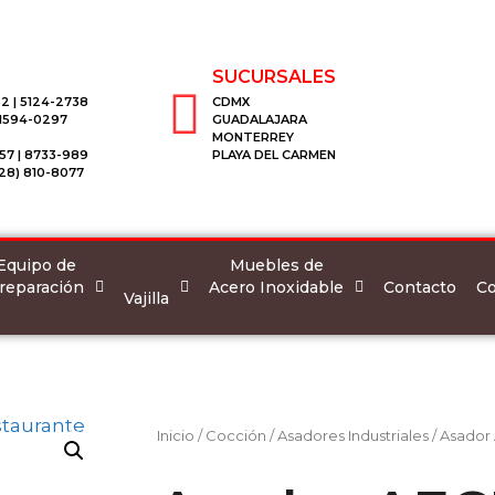
SUCURSALES
2 | 5124-2738
CDMX
 1594-0297
GUADALAJARA
MONTERREY
57 | 8733-989
PLAYA DEL CARMEN
28) 810-8077
Equipo de
Muebles de
reparación
Acero Inoxidable
Co
Contacto
Vajilla
Inicio
/
Cocción
/
Asadores Industriales
/ Asador