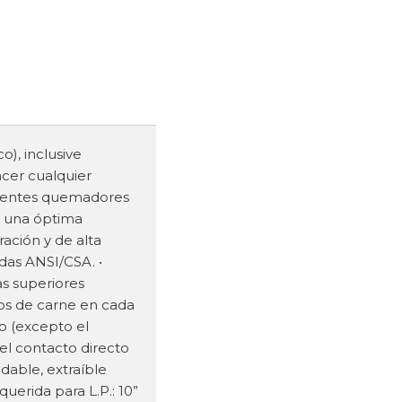
o), inclusive
acer cualquier
otentes quemadores
a una óptima
ación y de alta
das ANSI/CSA. •
as superiores
pos de carne en cada
o (excepto el
el contacto directo
dable, extraíble
querida para L.P.: 10”