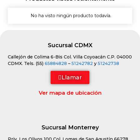
No ha visto ningún producto todavía.
Sucursal CDMX
Callejón de Colima 6-Bis Col. Villa Coyoacán C.P. 04000
CDMX. Tels. (55)
65884828
–
51242782
y
51242738
Llamar
Ver mapa de ubicación
Sucursal Monterrey
Priv. Los Olivos 100 Col. Lomas de San Agustín 66278