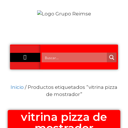
Acero Inoxidable
Inicio
/ Productos etiquetados “vitrina pizza
de mostrador”
vitrina pizza de