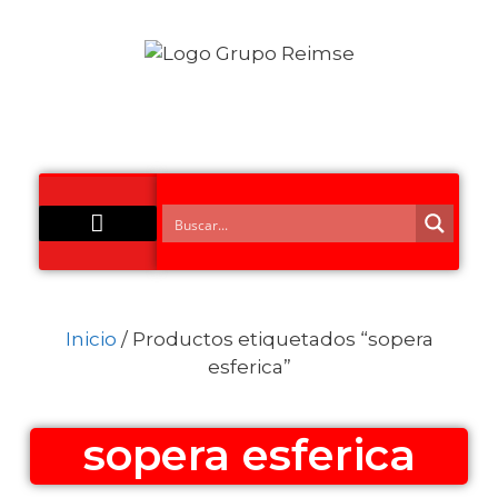
Acero Inoxidable
Inicio
/ Productos etiquetados “sopera
esferica”
sopera esferica