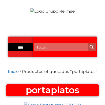
Acero Inoxidable
Inicio
/ Productos etiquetados “portaplatos”
portaplatos