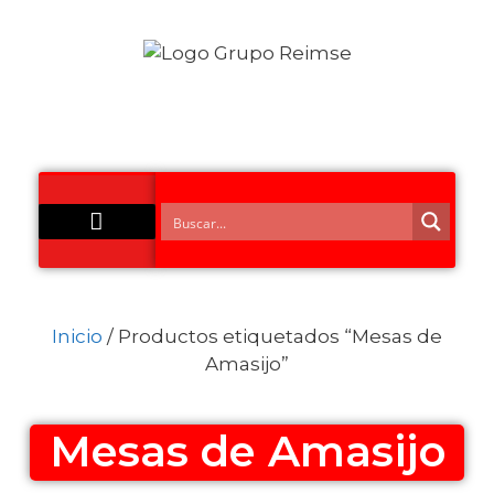
Acero Inoxidable
Inicio
/ Productos etiquetados “Mesas de
Amasijo”
Mesas de Amasijo