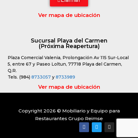
Llamar
Ver mapa de ubicación
Sucursal Playa del Carmen
(Próxima Reapertura)
Plaza Comercial Valenia, Prolongación Av 115 Sur-Local
5, entre 67 y Paseo Loltun, 77718 Playa del Carmen,
Q.R.
Tels. (984)
8733057
y
8733989
Ver mapa de ubicación
Copyright 2026 © Mobiliario y Equipo para
Restaurantes Grupo Reimse
Artículo añadido al carrito.
Finalizar Compra
0 artículos -
$
0.00