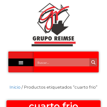
Acero Inoxidable
Inicio
/ Productos etiquetados “cuarto frio”
cuarto frio