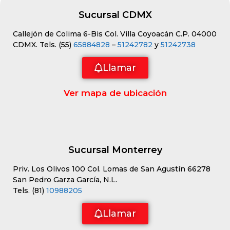
Sucursal CDMX
Callejón de Colima 6-Bis Col. Villa Coyoacán C.P. 04000
CDMX. Tels. (55)
65884828
–
51242782
y
51242738
Llamar
Ver mapa de ubicación
Sucursal Monterrey
Priv. Los Olivos 100 Col. Lomas de San Agustín 66278
San Pedro Garza García, N.L.
Tels. (81)
10988205
Llamar