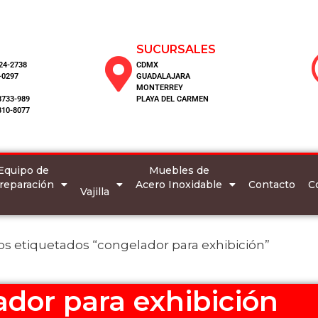
SUCURSALES
124-2738
CDMX
-0297
GUADALAJARA
MONTERREY
8733-989
PLAYA DEL CARMEN
810-8077
Equipo de
Muebles de
reparación
Acero Inoxidable
C
Contacto
Vajilla
os etiquetados “congelador para exhibición”
dor para exhibición