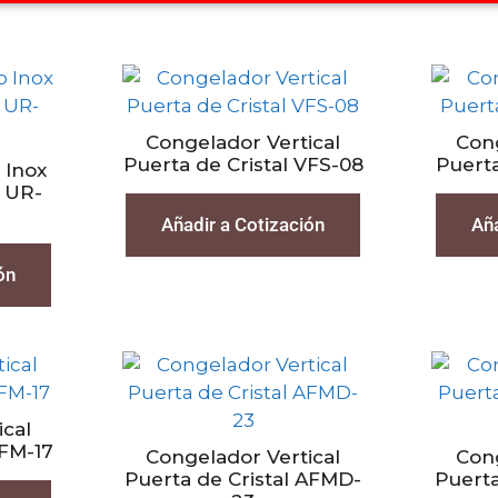
Congelador Vertical
Cong
Puerta de Cristal VFS-08
Puerta
 Inox
l UR-
Añadir a Cotización
Aña
ón
ical
AFM-17
Congelador Vertical
Cong
Puerta de Cristal AFMD-
Puerta