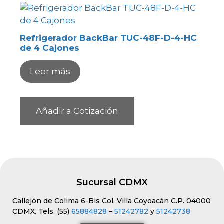
Refrigerador BackBar TUC-48F-D-4-HC
de 4 Cajones
Leer más
Añadir a Cotización
Sucursal CDMX
Callejón de Colima 6-Bis Col. Villa Coyoacán C.P. 04000
CDMX. Tels. (55)
65884828
–
51242782
y
51242738