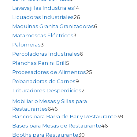
Lavavajillas Industriales
14
Licuadoras Industriales
26
Maquinas Granita Granizadoras
6
Matamoscas Eléctricos
3
Palomeras
3
Percoladoras Industriales
6
Planchas Panini Grill
5
Procesadores de Alimentos
25
Rebanadoras de Carnes
9
Trituradores Desperdicios
2
Mobiliario Mesas y Sillas para
Restaurantes
646
Bancos para Barra de Bar y Restaurante
39
Bases para Mesas de Restaurante
46
Booths para Restaurante
30