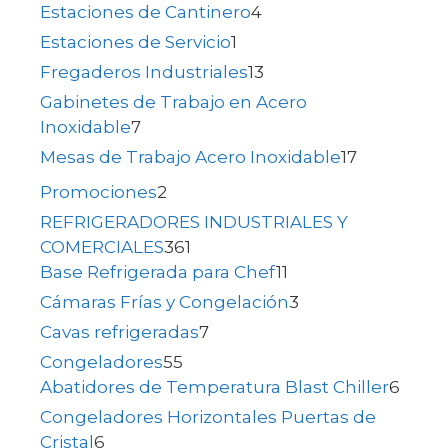
Estaciones de Cantinero
4
Estaciones de Servicio
1
Fregaderos Industriales
13
Gabinetes de Trabajo en Acero
Inoxidable
7
Mesas de Trabajo Acero Inoxidable
17
Promociones
2
REFRIGERADORES INDUSTRIALES Y
COMERCIALES
361
Base Refrigerada para Chef
11
Cámaras Frías y Congelación
3
Cavas refrigeradas
7
Congeladores
55
Abatidores de Temperatura Blast Chiller
6
Congeladores Horizontales Puertas de
Cristal
6