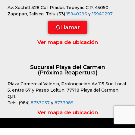
Av. Xóchitl 328 Col. Prados Tepeyac C.P. 45050
Zapopan, Jalisco. Tels. (33)
15940296
y
15940297
Llamar
Ver mapa de ubicación
Sucursal Playa del Carmen
(Próxima Reapertura)
Plaza Comercial Valenia, Prolongación Av 115 Sur-Local
5, entre 67 y Paseo Loltun, 77718 Playa del Carmen,
Q.R.
Tels. (984)
8733057
y
8733989
Ver mapa de ubicación
Artículo añadido al carrito.
Finalizar Compra
0 artículos -
$
0.00