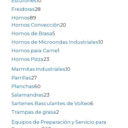
Estufones
10
Freidoras
28
Hornos
89
Hornos Convección
20
Hornos de Brasa
5
Hornos de Microondas Industriales
10
Hornos para Carne
1
Hornos Pizza
23
Marmitas Industriales
10
Parrillas
27
Planchas
60
Salamandras
23
Sartenes Basculantes de Volteo
6
Trampas de grasa
2
Equipos de Preparación y Servicio para