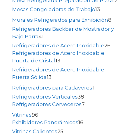
Mesa Refrigerada Preparación de Pizza
12
Mesas Congeladoras de Trabajo
13
Murales Refrigerados para Exhibición
8
Refrigeradores Backbar de Mostrador y
Bajo Barra
41
Refrigeradores de Acero Inoxidable
26
Refrigeradores de Acero Inoxidable
Puerta de Cristal
13
Refrigeradores de Acero Inoxidable
Puerta Sólida
13
Refrigeradores para Cadaveres
1
Refrigeradores Verticales
38
Refrigeradores Cerveceros
7
Vitrinas
96
Exhibidores Panorámicos
16
Vitrinas Calientes
25