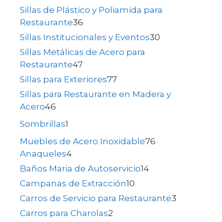
Sillas de Plástico y Poliamida para
Restaurante
36
Sillas Institucionales y Eventos
30
Sillas Metálicas de Acero para
Restaurante
47
Sillas para Exteriores
77
Sillas para Restaurante en Madera y
Acero
46
Sombrillas
1
Muebles de Acero Inoxidable
76
Anaqueles
4
Baños Maria de Autoservicio
14
Campanas de Extracción
10
Carros de Servicio para Restaurante
3
Carros para Charolas
2