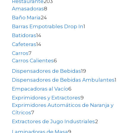
Restaurante
203
Amasadoras
8
Baño Maria
24
Barras Empotrables Drop In
1
Batidoras
14
Cafeteras
14
Carros
7
Carros Calientes
6
Dispensadores de Bebidas
19
Dispensadores de Bebidas Ambulantes
1
Empacadoras al Vacío
6
Exprimidores y Extractores
9
Exprimidores Automáticos de Naranja y
Cítricos
7
Extractores de Jugo Industriales
2
Laminadoras de Masa
9