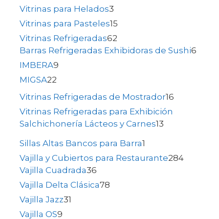
Vitrinas para Helados
3
Vitrinas para Pasteles
15
Vitrinas Refrigeradas
62
Barras Refrigeradas Exhibidoras de Sushi
6
IMBERA
9
MIGSA
22
Vitrinas Refrigeradas de Mostrador
16
Vitrinas Refrigeradas para Exhibición
Salchichonería Lácteos y Carnes
13
Sillas Altas Bancos para Barra
1
Vajilla y Cubiertos para Restaurante
284
Vajilla Cuadrada
36
Vajilla Delta Clásica
78
Vajilla Jazz
31
Vajilla OS
9