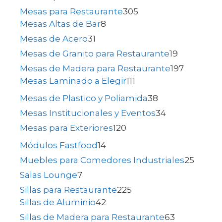
Mesas para Restaurante
305
Mesas Altas de Bar
8
Mesas de Acero
31
Mesas de Granito para Restaurante
19
Mesas de Madera para Restaurante
197
Mesas Laminado a Elegir
111
Mesas de Plastico y Poliamida
38
Mesas Institucionales y Eventos
34
Mesas para Exteriores
120
Módulos Fastfood
14
Muebles para Comedores Industriales
25
Salas Lounge
7
Sillas para Restaurante
225
Sillas de Aluminio
42
Sillas de Madera para Restaurante
63