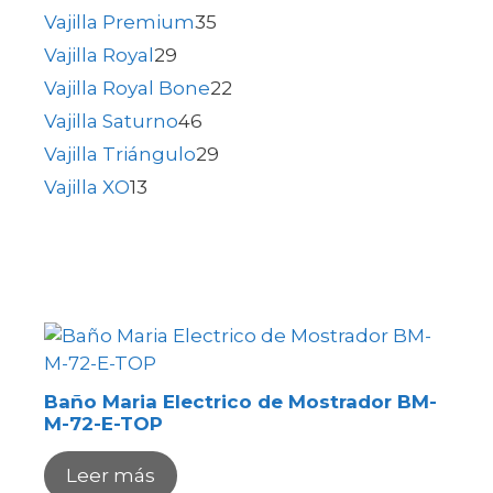
Vajilla Premium
35
Vajilla Royal
29
Vajilla Royal Bone
22
Vajilla Saturno
46
Vajilla Triángulo
29
Vajilla XO
13
Baño Maria Electrico de Mostrador BM-
M-72-E-TOP
Leer más