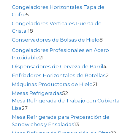
Congeladores Horizontales Tapa de
Cofre
5
Congeladores Verticales Puerta de
Cristal
18
Conservadores de Bolsas de Hielo
8
Congeladores Profesionales en Acero
Inoxidable
21
Dispensadores de Cerveza de Barril
4
Enfriadores Horizontales de Botellas
2
Máquinas Productoras de Hielo
21
Mesas Refrigeradas
52
Mesa Refrigerada de Trabajo con Cubierta
Lisa
27
Mesa Refrigerada para Preparación de
Sandwiches y Ensaladas
13