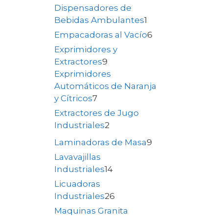
Dispensadores de
Bebidas Ambulantes
1
Empacadoras al Vacío
6
Exprimidores y
Extractores
9
Exprimidores
Automáticos de Naranja
y Cítricos
7
Extractores de Jugo
Industriales
2
Laminadoras de Masa
9
Lavavajillas
Industriales
14
Licuadoras
Industriales
26
Maquinas Granita