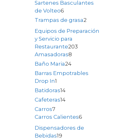
Sartenes Basculantes
de Volteo
6
Trampas de grasa
2
Equipos de Preparación
y Servicio para
Restaurante
203
Amasadoras
8
Baño Maria
24
Barras Empotrables
Drop In
1
Batidoras
14
Cafeteras
14
Carros
7
Carros Calientes
6
Dispensadores de
Bebidas
19