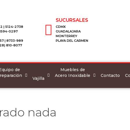
SUCURSALES
2 | 5124-2738
CDMX
 1594-0297
GUADALAJARA
MONTERREY
57 | 8733-989
PLAYA DEL CARMEN
28) 810-8077
Equipo de
Muebles de
reparación
Acero Inoxidable
Co
Contacto
Vajilla
rado nada