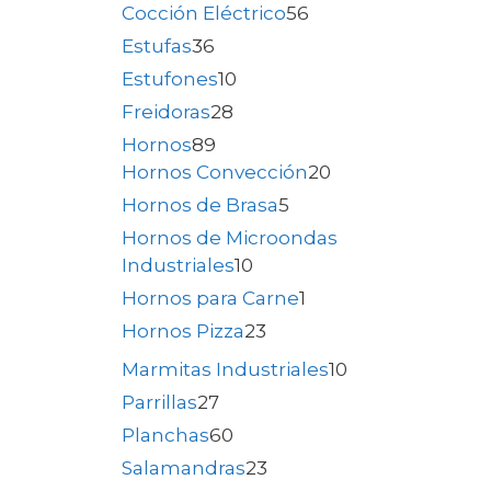
Cocción Eléctrico
56
Estufas
36
Estufones
10
Freidoras
28
Hornos
89
Hornos Convección
20
Hornos de Brasa
5
Hornos de Microondas
Industriales
10
Hornos para Carne
1
Hornos Pizza
23
Marmitas Industriales
10
Parrillas
27
Planchas
60
Salamandras
23