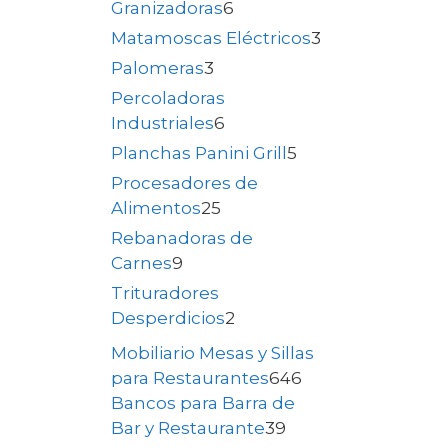
Granizadoras
6
Matamoscas Eléctricos
3
Palomeras
3
Percoladoras
Industriales
6
Planchas Panini Grill
5
Procesadores de
Alimentos
25
Rebanadoras de
Carnes
9
Trituradores
Desperdicios
2
Mobiliario Mesas y Sillas
para Restaurantes
646
Bancos para Barra de
Bar y Restaurante
39