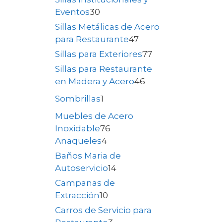
Eventos
30
Sillas Metálicas de Acero
para Restaurante
47
Sillas para Exteriores
77
Sillas para Restaurante
en Madera y Acero
46
Sombrillas
1
Muebles de Acero
Inoxidable
76
Anaqueles
4
Baños Maria de
Autoservicio
14
Campanas de
Extracción
10
Carros de Servicio para