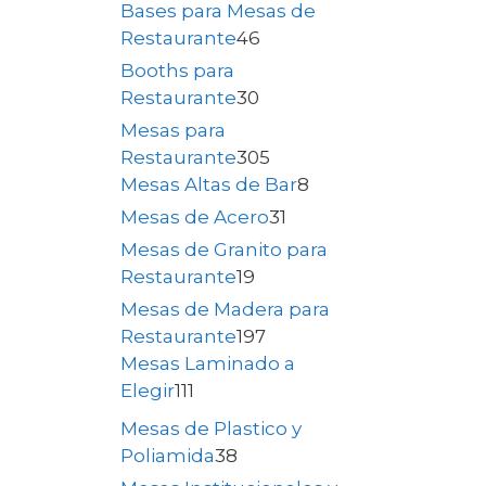
Bases para Mesas de
Restaurante
46
Booths para
Restaurante
30
Mesas para
Restaurante
305
Mesas Altas de Bar
8
Mesas de Acero
31
Mesas de Granito para
Restaurante
19
Mesas de Madera para
Restaurante
197
Mesas Laminado a
Elegir
111
Mesas de Plastico y
Poliamida
38