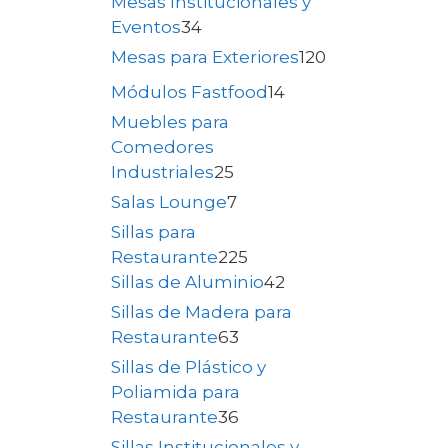
Mesas Institucionales y
Eventos
34
Mesas para Exteriores
120
Módulos Fastfood
14
Muebles para
Comedores
Industriales
25
Salas Lounge
7
Sillas para
Restaurante
225
Sillas de Aluminio
42
Sillas de Madera para
Restaurante
63
Sillas de Plástico y
Poliamida para
Restaurante
36
Sillas Institucionales y