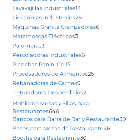
Lavavajillas Industriales
14
Licuadoras Industriales
26
Maquinas Granita Granizadoras
6
Matamoscas Eléctricos
3
Palomeras
3
Percoladoras Industriales
6
Planchas Panini Grill
5
Procesadores de Alimentos
25
Rebanadoras de Carnes
9
Trituradores Desperdicios
2
Mobiliario Mesas y Sillas para
Restaurantes
646
Bancos para Barra de Bar y Restaurante
39
Bases para Mesas de Restaurante
46
Booths para Restaurante
30