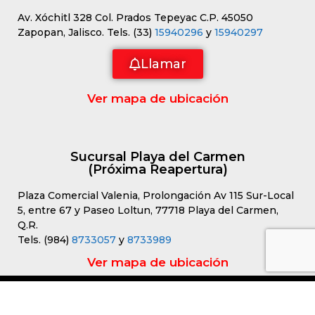
Av. Xóchitl 328 Col. Prados Tepeyac C.P. 45050
Zapopan, Jalisco. Tels. (33)
15940296
y
15940297
Llamar
Ver mapa de ubicación
Sucursal Playa del Carmen
(Próxima Reapertura)
Plaza Comercial Valenia, Prolongación Av 115 Sur-Local
5, entre 67 y Paseo Loltun, 77718 Playa del Carmen,
Q.R.
Tels. (984)
8733057
y
8733989
Artículo añadido al carrito.
Finalizar Compra
0 artículos -
$
0.00
Ver mapa de ubicación