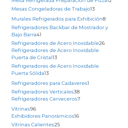
Mesa Refrigerada Preparación de Pizza
12
Mesas Congeladoras de Trabajo
13
Murales Refrigerados para Exhibición
8
Refrigeradores Backbar de Mostrador y
Bajo Barra
41
Refrigeradores de Acero Inoxidable
26
Refrigeradores de Acero Inoxidable
Puerta de Cristal
13
Refrigeradores de Acero Inoxidable
Puerta Sólida
13
Refrigeradores para Cadaveres
1
Refrigeradores Verticales
38
Refrigeradores Cerveceros
7
Vitrinas
96
Exhibidores Panorámicos
16
Vitrinas Calientes
25