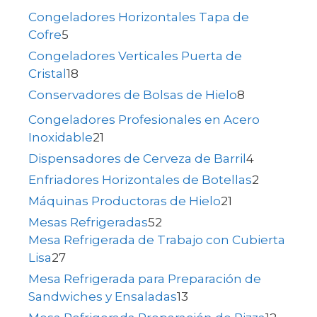
Congeladores Horizontales Tapa de
Cofre
5
Congeladores Verticales Puerta de
Cristal
18
Conservadores de Bolsas de Hielo
8
Congeladores Profesionales en Acero
Inoxidable
21
Dispensadores de Cerveza de Barril
4
Enfriadores Horizontales de Botellas
2
Máquinas Productoras de Hielo
21
Mesas Refrigeradas
52
Mesa Refrigerada de Trabajo con Cubierta
Lisa
27
Mesa Refrigerada para Preparación de
Sandwiches y Ensaladas
13