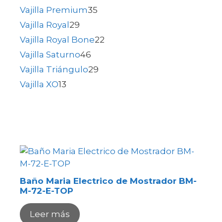
Vajilla Premium
35
Vajilla Royal
29
Vajilla Royal Bone
22
Vajilla Saturno
46
Vajilla Triángulo
29
Vajilla XO
13
Baño Maria Electrico de Mostrador BM-
M-72-E-TOP
Leer más