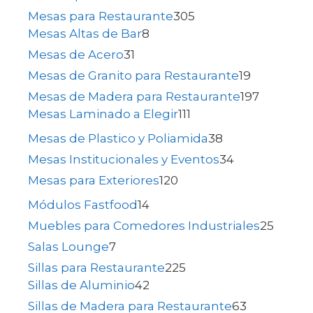
Mesas para Restaurante
305
Mesas Altas de Bar
8
Mesas de Acero
31
Mesas de Granito para Restaurante
19
Mesas de Madera para Restaurante
197
Mesas Laminado a Elegir
111
Mesas de Plastico y Poliamida
38
Mesas Institucionales y Eventos
34
Mesas para Exteriores
120
Módulos Fastfood
14
Muebles para Comedores Industriales
25
Salas Lounge
7
Sillas para Restaurante
225
Sillas de Aluminio
42
Sillas de Madera para Restaurante
63