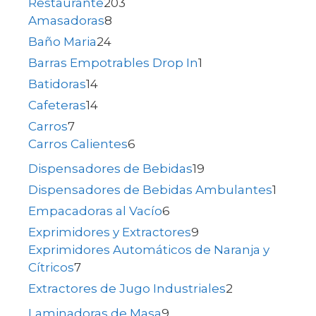
Restaurante
203
Amasadoras
8
Baño Maria
24
Barras Empotrables Drop In
1
Batidoras
14
Cafeteras
14
Carros
7
Carros Calientes
6
Dispensadores de Bebidas
19
Dispensadores de Bebidas Ambulantes
1
Empacadoras al Vacío
6
Exprimidores y Extractores
9
Exprimidores Automáticos de Naranja y
Cítricos
7
Extractores de Jugo Industriales
2
Laminadoras de Masa
9