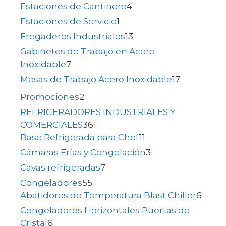
Estaciones de Cantinero
4
Estaciones de Servicio
1
Fregaderos Industriales
13
Gabinetes de Trabajo en Acero
Inoxidable
7
Mesas de Trabajo Acero Inoxidable
17
Promociones
2
REFRIGERADORES INDUSTRIALES Y
COMERCIALES
361
Base Refrigerada para Chef
11
Cámaras Frías y Congelación
3
Cavas refrigeradas
7
Congeladores
55
Abatidores de Temperatura Blast Chiller
6
Congeladores Horizontales Puertas de
Cristal
6