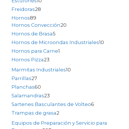
Estufones
10
Freidoras
28
Hornos
89
Hornos Convección
20
Hornos de Brasa
5
Hornos de Microondas Industriales
10
Hornos para Carne
1
Hornos Pizza
23
Marmitas Industriales
10
Parrillas
27
Planchas
60
Salamandras
23
Sartenes Basculantes de Volteo
6
Trampas de grasa
2
Equipos de Preparación y Servicio para