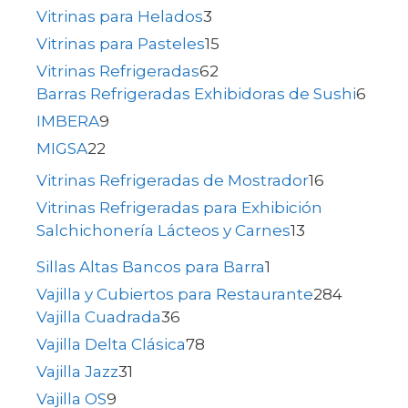
Vitrinas para Helados
3
Vitrinas para Pasteles
15
Vitrinas Refrigeradas
62
Barras Refrigeradas Exhibidoras de Sushi
6
IMBERA
9
MIGSA
22
Vitrinas Refrigeradas de Mostrador
16
Vitrinas Refrigeradas para Exhibición
Salchichonería Lácteos y Carnes
13
Sillas Altas Bancos para Barra
1
Vajilla y Cubiertos para Restaurante
284
Vajilla Cuadrada
36
Vajilla Delta Clásica
78
Vajilla Jazz
31
Vajilla OS
9