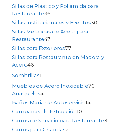
Sillas de Plástico y Poliamida para
Restaurante
36
Sillas Institucionales y Eventos
30
Sillas Metálicas de Acero para
Restaurante
47
Sillas para Exteriores
77
Sillas para Restaurante en Madera y
Acero
46
Sombrillas
1
Muebles de Acero Inoxidable
76
Anaqueles
4
Baños Maria de Autoservicio
14
Campanas de Extracción
10
Carros de Servicio para Restaurante
3
Carros para Charolas
2