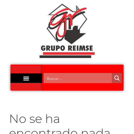
Acero Inoxidable
No se ha
encontrado nada