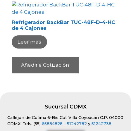
Refrigerador BackBar TUC-48F-D-4-HC
de 4 Cajones
Leer más
Añadir a Cotización
Sucursal CDMX
Callejón de Colima 6-Bis Col. Villa Coyoacán C.P. 04000
CDMX. Tels. (55)
65884828
–
51242782
y
51242738